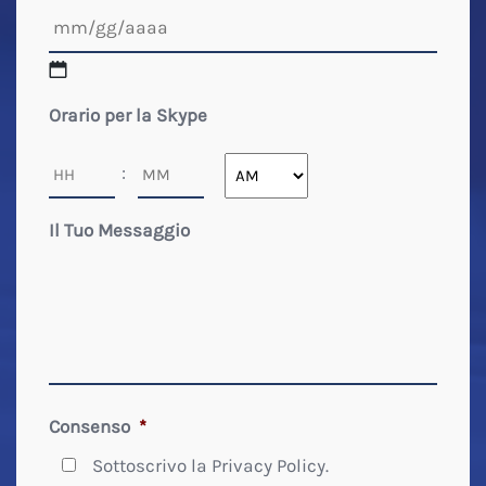
MM
Orario per la Skype
slash
GG
Ore
Minuti
:
slash
AAAA
AM/PM
Il Tuo Messaggio
Consenso
*
Sottoscrivo la Privacy Policy.